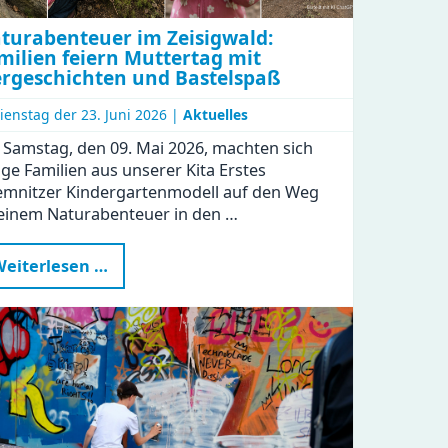
turabenteuer im Zeisigwald:
milien feiern Muttertag mit
ergeschichten und Bastelspaß
ienstag der
23. Juni 2026 |
Aktuelles
Samstag, den 09. Mai 2026, machten sich
ige Familien aus unserer Kita Erstes
mnitzer Kindergartenmodell auf den Weg
einem Naturabenteuer in den …
Naturabenteuer
eiterlesen …
im
Zeisigwald:
Familien
feiern
Muttertag
mit
Tiergeschichten
und