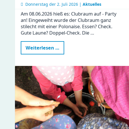
Donnerstag der
2. Juli 2026 |
Aktuelles
Am 08.06.2026 hieß es: Clubraum auf - Party
an! Eingeweiht wurde der Clubraum ganz
stilecht mit einer Polonaise. Essen? Check.
Gute Laune? Doppel-Check. Die …
Ein
Weiterlesen …
besonderer
Tag
in
der
Gustav
|
Clubraum
eingeweiht