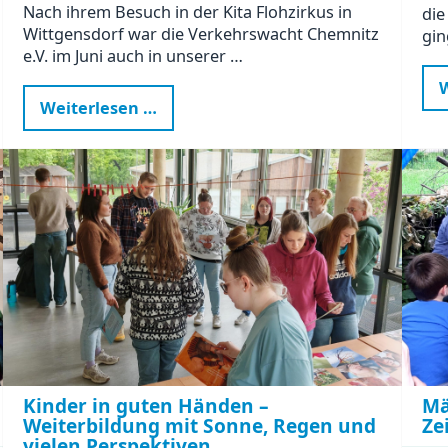
Nach ihrem Besuch in der Kita Flohzirkus in
die
Wittgensdorf war die Verkehrswacht Chemnitz
gin
e.V. im Juni auch in unserer …
W
Verkehrswissen
Weiterlesen …
zum
Anfassen
-
ein
Vormittag
voller
Aha-
Momente
Kinder in guten Händen –
Mä
Weiterbildung mit Sonne, Regen und
Ze
vielen Perspektiven