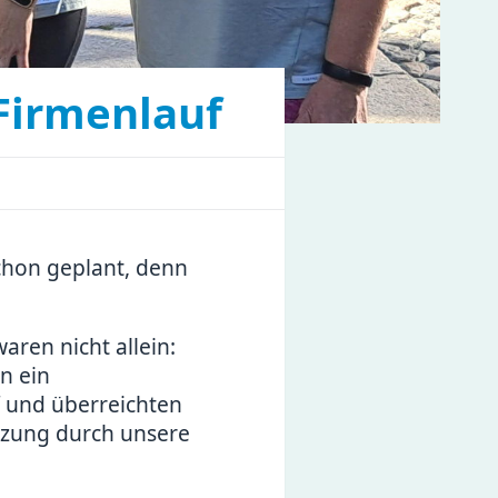
Firmenlauf
chon geplant, denn
aren nicht allein:
n ein
f und überreichten
ützung durch unsere