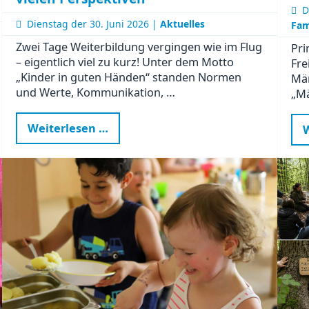
D
Dienstag der
30. Juni 2026 |
Aktuelles
Fam
Zwei Tage Weiterbildung vergingen wie im Flug
Pri
– eigentlich viel zu kurz! Unter dem Motto
Fre
„Kinder in guten Händen“ standen Normen
Mä
und Werte, Kommunikation, …
„Mä
Kinder
Weiterlesen …
W
in
guten
Händen
–
Weiterbildung
mit
Sonne,
Regen
und
vielen
Perspektiven