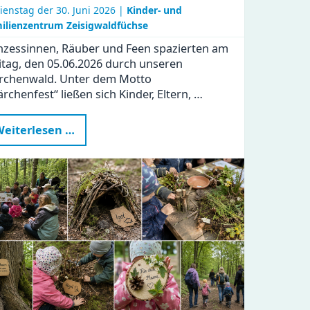
ienstag der
30. Juni 2026 |
Kinder- und
ilienzentrum Zeisigwaldfüchse
nzessinnen, Räuber und Feen spazierten am
itag, den 05.06.2026 durch unseren
rchenwald. Unter dem Motto
rchenfest“ ließen sich Kinder, Eltern, …
Märchenhafte
eiterlesen …
Stunden
im
KiFaZ
Zeisigwaldfüchse