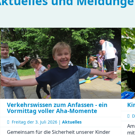
ktuelles und Meldung
Ki
Verkehrswissen zum Anfassen - ein
Vormittag voller Aha-Momente
D
Freitag der
3. Juli 2026 |
Aktuelles
Am 
Gemeinsam für die Sicherheit unserer Kinder
mit