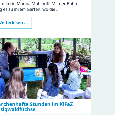
 Imkerin Marina Mühlhoff. Mit der Bahn
g es zu ihrem Garten, wo die …
Kindergartenbesuch
eiterlesen …
bei
der
Imkerin
rchenhafte Stunden im KiFaZ
isigwaldfüchse