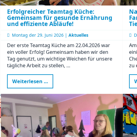
Erfolgreicher Teamtag Küche:
Na
Gemeinsam für gesunde Ernährung
Fa
und effiziente Abläufe!
Ti
Montag der
29. Juni 2026 |
Aktuelles
D
Der erste Teamtag Küche am 22.04.2026 war
Am 
ein voller Erfolg! Gemeinsam haben wir den
ein
Tag genutzt, um wichtige Weichen für unsere
Che
tägliche Arbeit zu stellen, …
zu 
Erfolgreicher
Weiterlesen …
W
Teamtag
Küche:
Gemeinsam
für
gesunde
Ernährung
und
effiziente