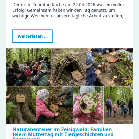
Der erste Teamtag Küche am 22.04.2026 war ein voller
Erfolg! Gemeinsam haben wir den Tag genutzt, um
wichtige Weichen für unsere tägliche Arbeit zu stellen,
…
Erfolgreicher
Weiterlesen …
Teamtag
Küche:
Gemeinsam
für
gesunde
Ernährung
und
effiziente
Abläufe!
Naturabenteuer im Zeisigwald: Familien
feiern Muttertag mit Tiergeschichten und