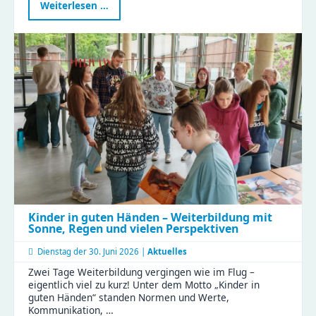
Ein
Weiterlesen …
besonderer
Tag
in
der
Gustav
|
Clubraum
eingeweiht
Kinder in guten Händen – Weiterbildung mit
Sonne, Regen und vielen Perspektiven
Dienstag der
30. Juni 2026 |
Aktuelles
Zwei Tage Weiterbildung vergingen wie im Flug –
eigentlich viel zu kurz! Unter dem Motto „Kinder in
guten Händen“ standen Normen und Werte,
Kommunikation, …