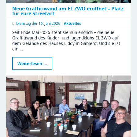
Neue Graffitiwand am EL ZWO eröffnet – Platz
für eure Streetart
Dienstag der
16. Juni 2026 |
Aktuelles
Seit Ende Mai 2026 steht sie nun endlich – die neue
Graffitiwand des Kinder- und Jugendklubs EL ZWO auf
dem Gelände des Hauses Liddy in Gablenz. Und sie ist
ein …
Neue
Weiterlesen …
Graffitiwand
am
EL
ZWO
eröffnet
–
Platz
für
eure
Streetart