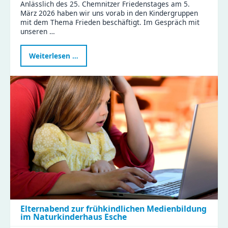
Anlässlich des 25. Chemnitzer Friedenstages am 5.
März 2026 haben wir uns vorab in den Kindergruppen
mit dem Thema Frieden beschäftigt. Im Gespräch mit
unseren …
Frieden
Weiterlesen …
ist
Liebhaben
–
Kinder
der
Zeisigwaldfüchse
gestalten
den
Friedenstag
Elternabend zur frühkindlichen Medienbildung
im Naturkinderhaus Esche