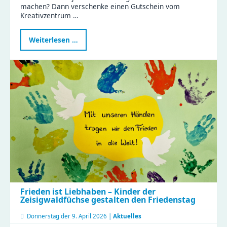
machen? Dann verschenke einen Gutschein vom
Kreativzentrum …
Kreativität
Weiterlesen …
verschenken:
Gutscheine
fürs
Kreativzentrum
Chemnitz
jetzt
sichern
Frieden ist Liebhaben – Kinder der
Zeisigwaldfüchse gestalten den Friedenstag
Donnerstag der
9. April 2026 |
Aktuelles