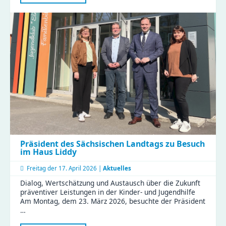
Erziehung:
Eltern
tauschten
Tipps
und
Erfahrungen
im
KiFaZ-
Workshop
aus
Präsident des Sächsischen Landtags zu Besuch
im Haus Liddy
Freitag der
17. April 2026 |
Aktuelles
Dialog, Wertschätzung und Austausch über die Zukunft
präventiver Leistungen in der Kinder- und Jugendhilfe
Am Montag, dem 23. März 2026, besuchte der Präsident
…