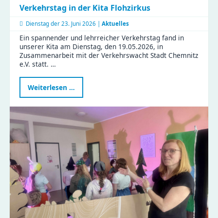
Verkehrstag in der Kita Flohzirkus
Dienstag der
23. Juni 2026 |
Aktuelles
Ein spannender und lehrreicher Verkehrstag fand in
unserer Kita am Dienstag, den 19.05.2026, in
Zusammenarbeit mit der Verkehrswacht Stadt Chemnitz
e.V. statt. …
Verkehrstag
Weiterlesen …
in
der
Kita
Flohzirkus