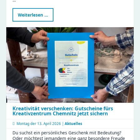
KJF
Weiterlesen …
öffnet
Türen
für
die
Aktionswoche
Perspektivwechsel
Kreativität verschenken: Gutscheine fürs
Kreativzentrum Chemnitz jetzt sichern
Montag der
13. April 2026 |
Aktuelles
Du suchst ein persönliches Geschenk mit Bedeutung?
Oder möchtest jemandem eine ganz besondere Freude