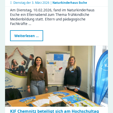
Dienstag der
3. März 2026 |
Naturkinderhaus Esche
Am Dienstag, 10.02.2026, fand im Naturkinderhaus
Esche ein Elternabend zum Thema frühkindliche
Medienbildung statt. Eltern und pädagogische
Fachkräfte …
Elternabend
Weiterlesen …
zur
frühkindlichen
Medienbildung
im
Naturkinderhaus
Esche
KJF Chemnitz beteiligt sich am Hochschultag