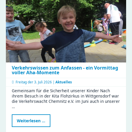
Verkehrswissen zum Anfassen - ein Vormittag
voller Aha-Momente
Freitag der
3. Juli 2026 |
Aktuelles
Gemeinsam für die Sicherheit unserer Kinder Nach
ihrem Besuch in der Kita Flohzirkus in Wittgensdorf war
die Verkehrswacht Chemnitz e.V. im Juni auch in unserer
…
Verkehrswissen
Weiterlesen …
zum
Anfassen