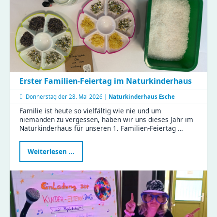
Fachkräfte
starten
weiter
durch
Erster Familien-Feiertag im Naturkinderhaus
Donnerstag der
28. Mai 2026 |
Naturkinderhaus Esche
Familie ist heute so vielfältig wie nie und um
niemanden zu vergessen, haben wir uns dieses Jahr im
Naturkinderhaus für unseren 1. Familien-Feiertag …
Erster
Weiterlesen …
Familien-
Feiertag
im
Naturkinderhaus