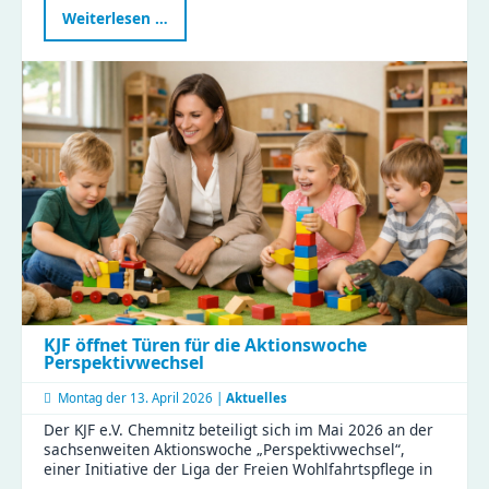
Präsident
Weiterlesen …
des
Sächsischen
Landtags
zu
Besuch
im
Haus
Liddy
KJF öffnet Türen für die Aktionswoche
Perspektivwechsel
Montag der
13. April 2026 |
Aktuelles
Der KJF e.V. Chemnitz beteiligt sich im Mai 2026 an der
sachsenweiten Aktionswoche „Perspektivwechsel“,
einer Initiative der Liga der Freien Wohlfahrtspflege in
…