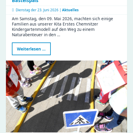
Bastelspaß
Dienstag der
23. Juni 2026 |
Aktuelles
Am Samstag, den 09. Mai 2026, machten sich einige
Familien aus unserer Kita Erstes Chemnitzer
Kindergartenmodell auf den Weg zu einem
Naturabenteuer in den …
Naturabenteuer
Weiterlesen …
im
Zeisigwald:
Familien
feiern
Muttertag
mit
Tiergeschichten
und
Bastelspaß