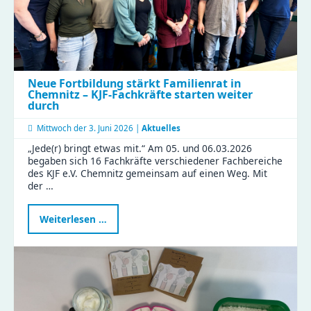
Neue Fortbildung stärkt Familienrat in
Chemnitz – KJF-Fachkräfte starten weiter
durch
Mittwoch der
3. Juni 2026 |
Aktuelles
„Jede(r) bringt etwas mit.“ Am 05. und 06.03.2026
begaben sich 16 Fachkräfte verschiedener Fachbereiche
des KJF e.V. Chemnitz gemeinsam auf einen Weg. Mit
der …
Neue
Weiterlesen …
Fortbildung
stärkt
Familienrat
in
Chemnitz
–
KJF-