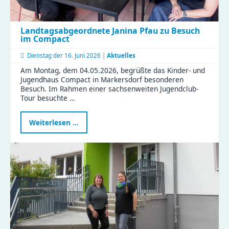
Landtagsabgeordnete Janina Pfau zu Besuch
im Compact
Dienstag der
16. Juni 2026 |
Aktuelles
Am Montag, dem 04.05.2026, begrüßte das Kinder- und
Jugendhaus Compact in Markersdorf besonderen
Besuch. Im Rahmen einer sachsenweiten Jugendclub-
Tour besuchte …
Landtagsabgeordnete
Weiterlesen …
Janina
Pfau
zu
Besuch
im
Compact