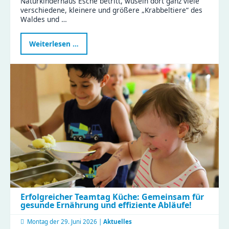
Naturkinderhaus Esche betritt, wuseln dort ganz viele
verschiedene, kleinere und größere „Krabbeltiere“ des
Waldes und …
Waldtag
Weiterlesen …
im
Naturkinderhaus
Esche
Erfolgreicher Teamtag Küche: Gemeinsam für
gesunde Ernährung und effiziente Abläufe!
Montag der
29. Juni 2026 |
Aktuelles