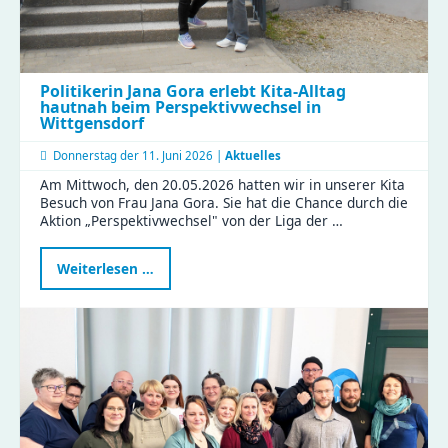
Politikerin Jana Gora erlebt Kita-Alltag
hautnah beim Perspektivwechsel in
Wittgensdorf
Donnerstag der
11. Juni 2026 |
Aktuelles
Am Mittwoch, den 20.05.2026 hatten wir in unserer Kita
Besuch von Frau Jana Gora. Sie hat die Chance durch die
Aktion „Perspektivwechsel" von der Liga der …
Politikerin
Weiterlesen …
Jana
Gora
erlebt
Kita-
Alltag
hautnah
beim
Perspektivwechsel
in
Wittgensdorf