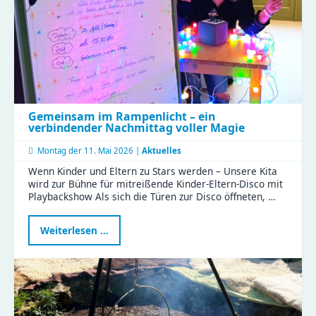
Gemeinsam im Rampenlicht – ein
verbindender Nachmittag voller Magie
Montag der
11. Mai 2026 |
Aktuelles
Wenn Kinder und Eltern zu Stars werden – Unsere Kita
wird zur Bühne für mitreißende Kinder-Eltern-Disco mit
Playbackshow Als sich die Türen zur Disco öffneten, …
Gemeinsam
Weiterlesen …
im
Rampenlicht
–
ein
verbindender
Nachmittag