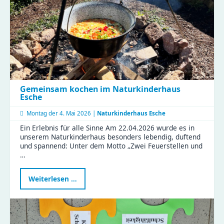
voller
Magie
Gemeinsam kochen im Naturkinderhaus
Esche
Montag der
4. Mai 2026 |
Naturkinderhaus Esche
Ein Erlebnis für alle Sinne Am 22.04.2026 wurde es in
unserem Naturkinderhaus besonders lebendig, duftend
und spannend: Unter dem Motto „Zwei Feuerstellen und
…
Gemeinsam
Weiterlesen …
kochen
im
Naturkinderhaus
Esche