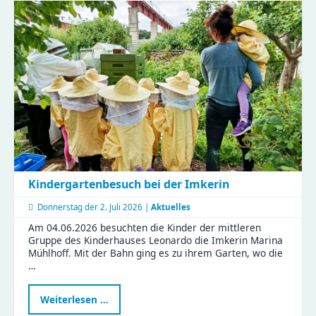
-
ein
Vormittag
voller
Aha-
Momente
Kindergartenbesuch bei der Imkerin
Donnerstag der
2. Juli 2026 |
Aktuelles
Am 04.06.2026 besuchten die Kinder der mittleren
Gruppe des Kinderhauses Leonardo die Imkerin Marina
Mühlhoff. Mit der Bahn ging es zu ihrem Garten, wo die
…
Kindergartenbesuch
Weiterlesen …
bei