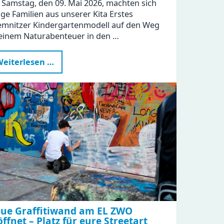
Samstag, den 09. Mai 2026, machten sich
ige Familien aus unserer Kita Erstes
mnitzer Kindergartenmodell auf den Weg
einem Naturabenteuer in den …
Naturabenteuer
eiterlesen …
im
Zeisigwald:
Familien
feiern
Muttertag
mit
Tiergeschichten
und
Bastelspaß
ue Graffitiwand am EL ZWO
öffnet – Platz für eure Streetart