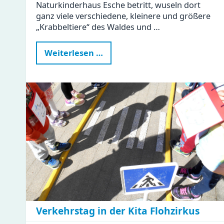
Naturkinderhaus Esche betritt, wuseln dort
ganz viele verschiedene, kleinere und größere
„Krabbeltiere“ des Waldes und …
Waldtag
Weiterlesen …
im
Naturkinderhaus
Esche
Verkehrstag in der Kita Flohzirkus