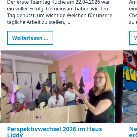
Der erste Teamtag Küche am 22.04.2026 war
Am 
ein voller Erfolg! Gemeinsam haben wir den
ein
Tag genutzt, um wichtige Weichen für unsere
Che
tägliche Arbeit zu stellen, …
zu 
Erfolgreicher
Weiterlesen …
W
Teamtag
Küche:
Gemeinsam
für
gesunde
Ernährung
und
effiziente
Abläufe!
Perspektivwechsel 2026 im Haus
Ne
Liddy
er