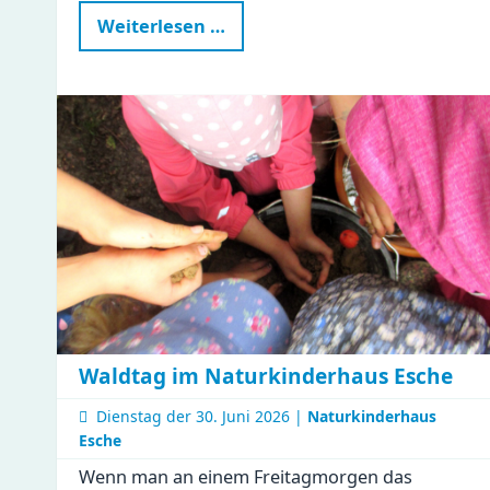
Ein
Weiterlesen …
besonderer
Tag
in
der
Gustav
|
Clubraum
eingeweiht
Waldtag im Naturkinderhaus Esche
Dienstag der
30. Juni 2026 |
Naturkinderhaus
Esche
Wenn man an einem Freitagmorgen das