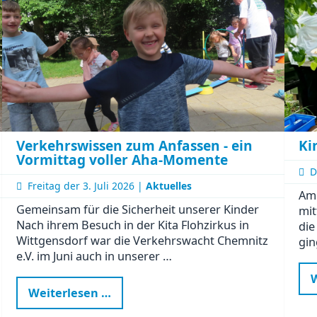
Ki
Verkehrswissen zum Anfassen - ein
Vormittag voller Aha-Momente
D
Freitag der
3. Juli 2026 |
Aktuelles
Am 
Gemeinsam für die Sicherheit unserer Kinder
mit
Nach ihrem Besuch in der Kita Flohzirkus in
die
Wittgensdorf war die Verkehrswacht Chemnitz
gin
e.V. im Juni auch in unserer …
W
Verkehrswissen
Weiterlesen …
zum