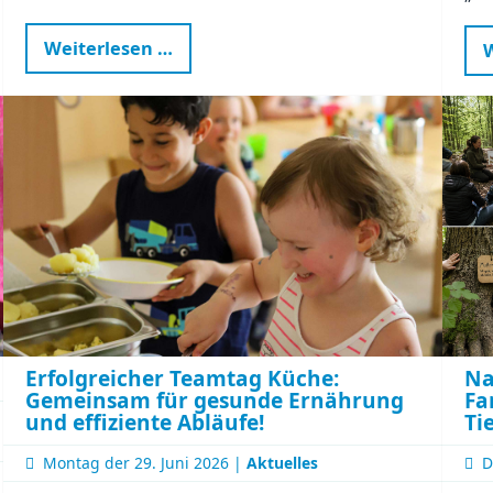
Kinder
Weiterlesen …
W
in
guten
Händen
–
Weiterbildung
mit
Sonne,
Regen
und
vielen
Perspektiven
Erfolgreicher Teamtag Küche:
Na
Gemeinsam für gesunde Ernährung
Fa
und effiziente Abläufe!
Ti
Montag der
29. Juni 2026 |
Aktuelles
D