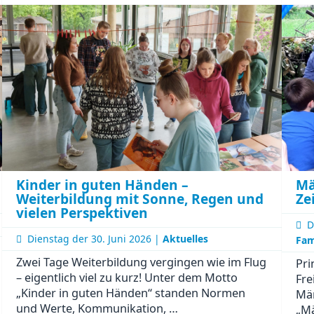
Anfassen
-
ein
Vormittag
voller
Aha-
Momente
Kinder in guten Händen –
Mä
Weiterbildung mit Sonne, Regen und
Ze
vielen Perspektiven
D
Dienstag der
30. Juni 2026 |
Aktuelles
Fam
Zwei Tage Weiterbildung vergingen wie im Flug
Pri
– eigentlich viel zu kurz! Unter dem Motto
Fre
„Kinder in guten Händen“ standen Normen
Mä
und Werte, Kommunikation, …
„Mä