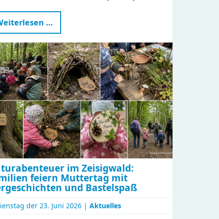
Märchenhafte
eiterlesen …
Stunden
im
KiFaZ
Zeisigwaldfüchse
turabenteuer im Zeisigwald:
milien feiern Muttertag mit
ergeschichten und Bastelspaß
ienstag der
23. Juni 2026 |
Aktuelles