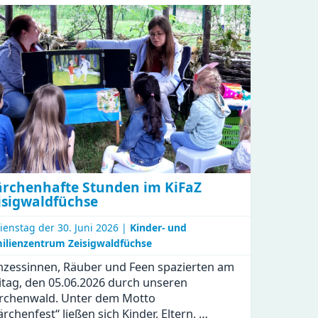
Imkerin
rchenhafte Stunden im KiFaZ
isigwaldfüchse
ienstag der
30. Juni 2026 |
Kinder- und
ilienzentrum Zeisigwaldfüchse
nzessinnen, Räuber und Feen spazierten am
itag, den 05.06.2026 durch unseren
rchenwald. Unter dem Motto
rchenfest“ ließen sich Kinder, Eltern, …