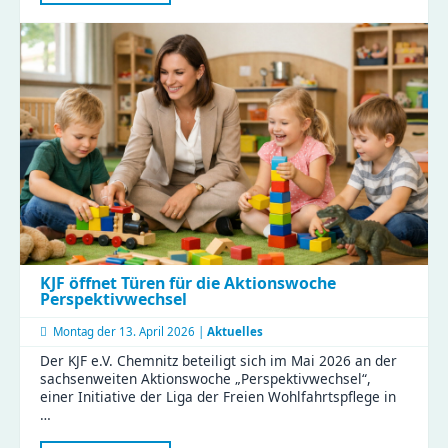
des
Sächsischen
Landtags
zu
Besuch
im
Haus
Liddy
KJF öffnet Türen für die Aktionswoche
Perspektivwechsel
Montag der
13. April 2026 |
Aktuelles
Der KJF e.V. Chemnitz beteiligt sich im Mai 2026 an der
sachsenweiten Aktionswoche „Perspektivwechsel“,
einer Initiative der Liga der Freien Wohlfahrtspflege in
…