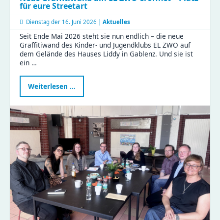
für eure Streetart
Dienstag der
16. Juni 2026 |
Aktuelles
Seit Ende Mai 2026 steht sie nun endlich – die neue
Graffitiwand des Kinder- und Jugendklubs EL ZWO auf
dem Gelände des Hauses Liddy in Gablenz. Und sie ist
ein …
Neue
Weiterlesen …
Graffitiwand
am
EL
ZWO
eröffnet
–
Platz
für
eure
Streetart