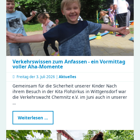
Verkehrswissen zum Anfassen - ein Vormittag
voller Aha-Momente
Freitag der
3. Juli 2026 |
Aktuelles
Gemeinsam für die Sicherheit unserer Kinder Nach
ihrem Besuch in der Kita Flohzirkus in Wittgensdorf war
die Verkehrswacht Chemnitz e.V. im Juni auch in unserer
…
Verkehrswissen
Weiterlesen …
zum
Anfassen
-
ein