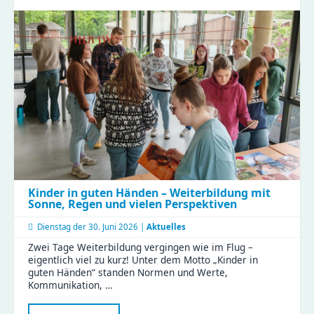
Tag
in
der
Gustav
|
Clubraum
eingeweiht
Kinder in guten Händen – Weiterbildung mit
Sonne, Regen und vielen Perspektiven
Dienstag der
30. Juni 2026 |
Aktuelles
Zwei Tage Weiterbildung vergingen wie im Flug –
eigentlich viel zu kurz! Unter dem Motto „Kinder in
guten Händen“ standen Normen und Werte,
Kommunikation, …