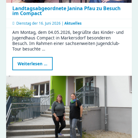
Landtagsabgeordnete Janina Pfau zu Besuch
im Compact
Dienstag der
16. Juni 2026 |
Aktuelles
Am Montag, dem 04.05.2026, begrüßte das Kinder- und
Jugendhaus Compact in Markersdorf besonderen
Besuch. Im Rahmen einer sachsenweiten Jugendclub-
Tour besuchte …
Landtagsabgeordnete
Weiterlesen …
Janina
Pfau
zu
Besuch
im
Compact