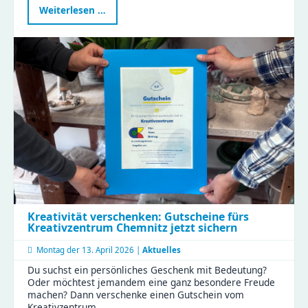
KJF
Weiterlesen …
öffnet
Türen
für
die
Aktionswoche
Perspektivwechsel
Kreativität verschenken: Gutscheine fürs
Kreativzentrum Chemnitz jetzt sichern
Montag der
13. April 2026 |
Aktuelles
Du suchst ein persönliches Geschenk mit Bedeutung?
Oder möchtest jemandem eine ganz besondere Freude
machen? Dann verschenke einen Gutschein vom
Kreativzentrum …