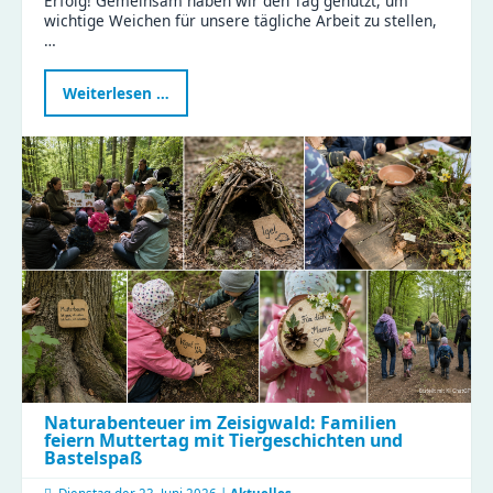
Erfolg! Gemeinsam haben wir den Tag genutzt, um
wichtige Weichen für unsere tägliche Arbeit zu stellen,
…
Erfolgreicher
Weiterlesen …
Teamtag
Küche:
Gemeinsam
für
gesunde
Ernährung
und
effiziente
Abläufe!
Naturabenteuer im Zeisigwald: Familien
feiern Muttertag mit Tiergeschichten und
Bastelspaß