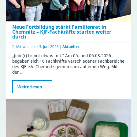
Neue Fortbildung stärkt Familienrat in
Chemnitz – KJF-Fachkräfte starten weiter
durch
Mittwoch der
3. Juni 2026 |
Aktuelles
„Jede(r) bringt etwas mit.“ Am 05. und 06.03.2026
begaben sich 16 Fachkräfte verschiedener Fachbereiche
des KJF e.V. Chemnitz gemeinsam auf einen Weg. Mit
der …
Neue
Weiterlesen …
Fortbildung
stärkt
Familienrat
in
Chemnitz
–
KJF-
Fachkräfte
starten