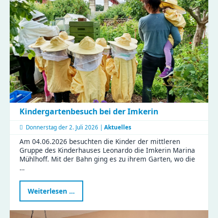
Vormittag
voller
Aha-
Momente
Kindergartenbesuch bei der Imkerin
Donnerstag der
2. Juli 2026 |
Aktuelles
Am 04.06.2026 besuchten die Kinder der mittleren
Gruppe des Kinderhauses Leonardo die Imkerin Marina
Mühlhoff. Mit der Bahn ging es zu ihrem Garten, wo die
…
Kindergartenbesuch
Weiterlesen …
bei
der
Imkerin