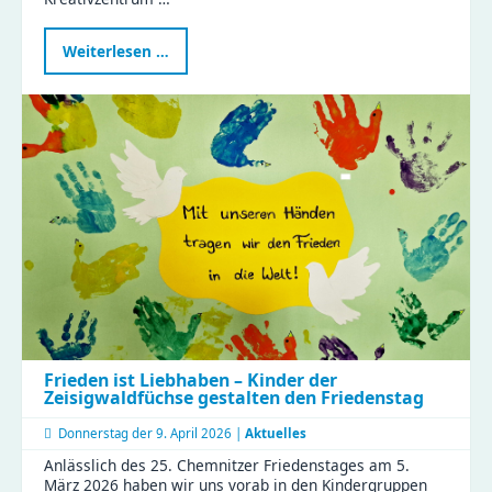
Kreativität
Weiterlesen …
verschenken:
Gutscheine
fürs
Kreativzentrum
Chemnitz
jetzt
sichern
Frieden ist Liebhaben – Kinder der
Zeisigwaldfüchse gestalten den Friedenstag
Donnerstag der
9. April 2026 |
Aktuelles
Anlässlich des 25. Chemnitzer Friedenstages am 5.
März 2026 haben wir uns vorab in den Kindergruppen