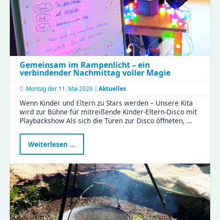
Gemeinsam im Rampenlicht – ein
verbindender Nachmittag voller Magie
Montag der
11. Mai 2026 |
Aktuelles
Wenn Kinder und Eltern zu Stars werden – Unsere Kita
wird zur Bühne für mitreißende Kinder-Eltern-Disco mit
Playbackshow Als sich die Türen zur Disco öffneten, …
Gemeinsam
Weiterlesen …
im
Rampenlicht
–
ein
verbindender
Nachmittag
voller
Magie