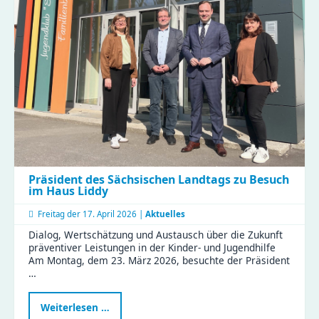
tauschten
Tipps
und
Erfahrungen
im
KiFaZ-
Workshop
aus
Präsident des Sächsischen Landtags zu Besuch
im Haus Liddy
Freitag der
17. April 2026 |
Aktuelles
Dialog, Wertschätzung und Austausch über die Zukunft
präventiver Leistungen in der Kinder- und Jugendhilfe
Am Montag, dem 23. März 2026, besuchte der Präsident
…
Präsident
Weiterlesen …