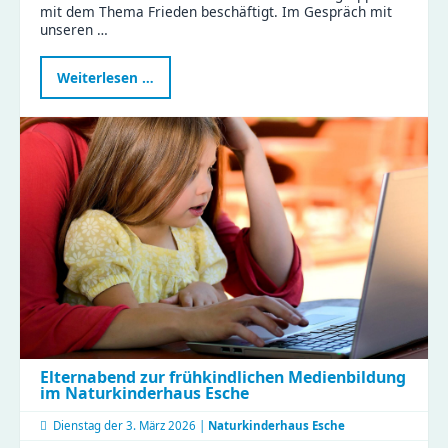
mit dem Thema Frieden beschäftigt. Im Gespräch mit
unseren …
Frieden
Weiterlesen …
ist
Liebhaben
–
Kinder
der
Zeisigwaldfüchse
gestalten
den
Friedenstag
Elternabend zur frühkindlichen Medienbildung
im Naturkinderhaus Esche
Dienstag der
3. März 2026 |
Naturkinderhaus Esche