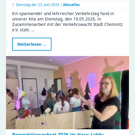
Dienstag der
23. Juni 2026 |
Aktuelles
Ein spannender und lehrreicher Verkehrstag fand in
unserer Kita am Dienstag, den 19.05.2026, in
Zusammenarbeit mit der Verkehrswacht Stadt Chemnitz
e.V. statt. …
Verkehrstag
Weiterlesen …
in
der
Kita
Flohzirkus
Perspektivwechsel 2026 im Haus Liddy