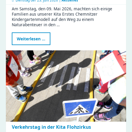
Dienstag der
23. Juni 2026 |
Aktuelles
Am Samstag, den 09. Mai 2026, machten sich einige
Familien aus unserer Kita Erstes Chemnitzer
Kindergartenmodell auf den Weg zu einem
Naturabenteuer in den …
Naturabenteuer
Weiterlesen …
im
Zeisigwald:
Familien
feiern
Muttertag
mit
Tiergeschichten
und
Bastelspaß
Verkehrstag in der Kita Flohzirkus