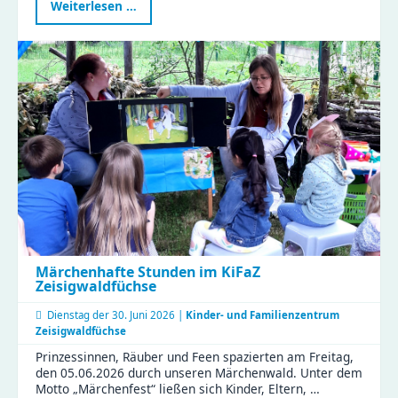
Kinder
Weiterlesen …
in
guten
Händen
–
Weiterbildung
mit
Sonne,
Regen
und
vielen
Perspektiven
Märchenhafte Stunden im KiFaZ
Zeisigwaldfüchse
Dienstag der
30. Juni 2026 |
Kinder- und Familienzentrum
Zeisigwaldfüchse
Prinzessinnen, Räuber und Feen spazierten am Freitag,
den 05.06.2026 durch unseren Märchenwald. Unter dem
Motto „Märchenfest“ ließen sich Kinder, Eltern, …