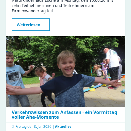
Naturkinderhaus Esche am Montag, den 15.06.26 mit
zehn Teilnehmerinnen und Teilnehmern am
Firmenwandertag teil. …
Naturkinderhaus
Weiterlesen …
Esche
beim
Firmenwandertag
Verkehrswissen zum Anfassen - ein Vormittag
voller Aha-Momente
Freitag der
3. Juli 2026 |
Aktuelles