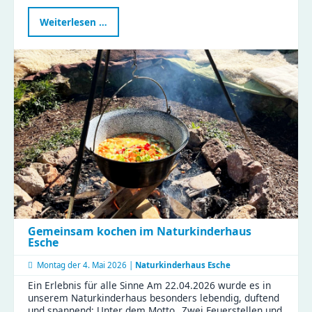
Gemeinsam
Weiterlesen …
im
Rampenlicht
–
ein
verbindender
Nachmittag
voller
Magie
Gemeinsam kochen im Naturkinderhaus
Esche
Montag der
4. Mai 2026 |
Naturkinderhaus Esche
Ein Erlebnis für alle Sinne Am 22.04.2026 wurde es in
unserem Naturkinderhaus besonders lebendig, duftend
und spannend: Unter dem Motto „Zwei Feuerstellen und