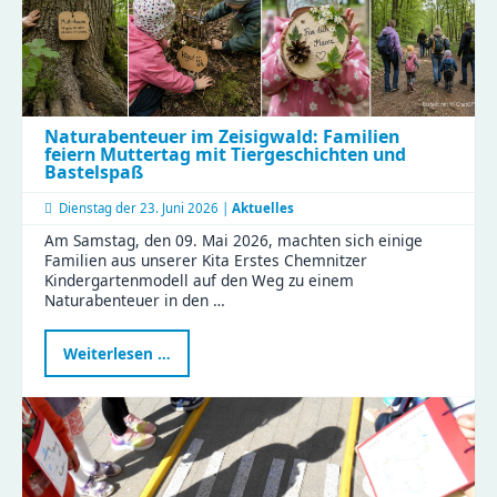
Naturabenteuer im Zeisigwald: Familien
feiern Muttertag mit Tiergeschichten und
Bastelspaß
Dienstag der
23. Juni 2026 |
Aktuelles
Am Samstag, den 09. Mai 2026, machten sich einige
Familien aus unserer Kita Erstes Chemnitzer
Kindergartenmodell auf den Weg zu einem
Naturabenteuer in den …
Naturabenteuer
Weiterlesen …
im
Zeisigwald:
Familien
feiern
Muttertag
mit
Tiergeschichten