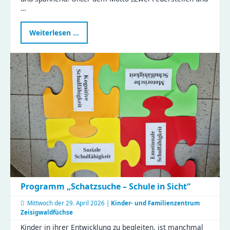
…
Gemeinsam
Weiterlesen …
kochen
im
Naturkinderhaus
Esche
Programm „Schatzsuche – Schule in Sicht“
Mittwoch der
29. April 2026 |
Kinder- und Familienzentrum
Zeisigwaldfüchse
Kinder in ihrer Entwicklung zu begleiten, ist manchmal