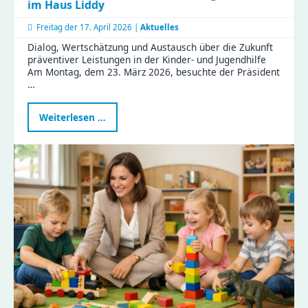
im Haus Liddy
Freitag der
17. April 2026 |
Aktuelles
Dialog, Wertschätzung und Austausch über die Zukunft
präventiver Leistungen in der Kinder- und Jugendhilfe
Am Montag, dem 23. März 2026, besuchte der Präsident
…
Präsident
Weiterlesen …
des
Sächsischen
Landtags
zu
Besuch
im
Haus
Liddy