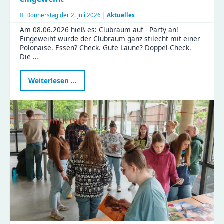
Donnerstag der
2. Juli 2026 |
Aktuelles
Am 08.06.2026 hieß es: Clubraum auf - Party an!
Eingeweiht wurde der Clubraum ganz stilecht mit einer
Polonaise. Essen? Check. Gute Laune? Doppel-Check.
Die …
Ein
Weiterlesen …
besonderer
Tag
in
der
Gustav
|
Clubraum
eingeweiht