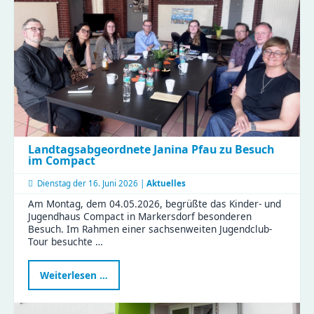
eröffnet
–
Platz
für
eure
Streetart
Landtagsabgeordnete Janina Pfau zu Besuch
im Compact
Dienstag der
16. Juni 2026 |
Aktuelles
Am Montag, dem 04.05.2026, begrüßte das Kinder- und
Jugendhaus Compact in Markersdorf besonderen
Besuch. Im Rahmen einer sachsenweiten Jugendclub-
Tour besuchte …
Landtagsabgeordnete
Weiterlesen …
Janina
Pfau
zu