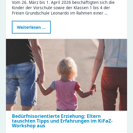
Vom 26. März bis 1. April 2026 beschäftigten sich die
Kinder der Vorschule sowie der Klassen 1 bis 4 der
Freien Grundschule Leonardo im Rahmen einer …
Projektwoche
Weiterlesen …
„Nachhaltigkeit
–
gemeinsam
Verantwortung
übernehmen“
Bedürfnisorientierte Erziehung: Eltern
tauschten Tipps und Erfahrungen im KiFaZ-
Workshop aus