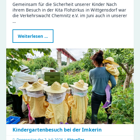
Gemeinsam für die Sicherheit unserer Kinder Nach
ihrem Besuch in der Kita Flohzirkus in Wittgensdorf war
die Verkehrswacht Chemnitz e.V. im Juni auch in unserer
…
Verkehrswissen
Weiterlesen …
zum
Anfassen
-
ein
Vormittag
voller
Aha-
Momente
Kindergartenbesuch bei der Imkerin
Donnerstag der
2. Juli 2026 |
Aktuelles