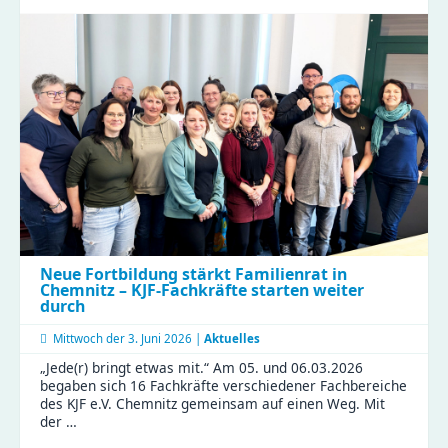
Gora
erlebt
Kita-
Alltag
hautnah
beim
Perspektivwechsel
in
Wittgensdorf
Neue Fortbildung stärkt Familienrat in
Chemnitz – KJF-Fachkräfte starten weiter
durch
Mittwoch der
3. Juni 2026 |
Aktuelles
„Jede(r) bringt etwas mit.“ Am 05. und 06.03.2026
begaben sich 16 Fachkräfte verschiedener Fachbereiche
des KJF e.V. Chemnitz gemeinsam auf einen Weg. Mit
der …