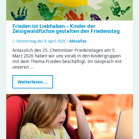
Frieden ist Liebhaben – Kinder der
Zeisigwaldfüchse gestalten den Friedenstag
Donnerstag der
9. April 2026 |
Aktuelles
Anlässlich des 25. Chemnitzer Friedenstages am 5.
März 2026 haben wir uns vorab in den Kindergruppen
mit dem Thema Frieden beschäftigt. Im Gespräch mit
unseren …
Frieden
Weiterlesen …
ist
Liebhaben
–
Kinder
der
Zeisigwaldfüchse
gestalten
den
Friedenstag