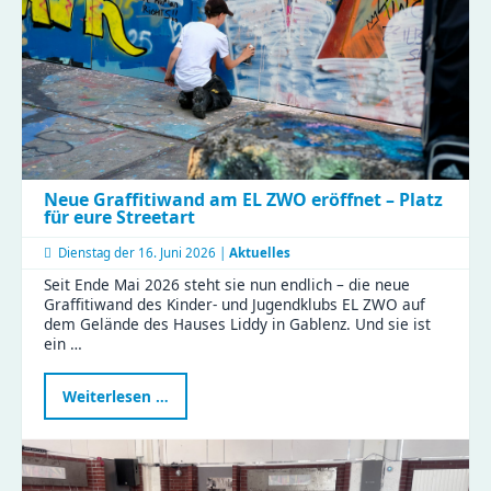
Neue Graffitiwand am EL ZWO eröffnet – Platz
für eure Streetart
Dienstag der
16. Juni 2026 |
Aktuelles
Seit Ende Mai 2026 steht sie nun endlich – die neue
Graffitiwand des Kinder- und Jugendklubs EL ZWO auf
dem Gelände des Hauses Liddy in Gablenz. Und sie ist
ein …
Neue
Weiterlesen …
Graffitiwand
am
EL
ZWO