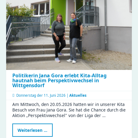
Besuch
im
Compact
Politikerin Jana Gora erlebt Kita-Alltag
hautnah beim Perspektivwechsel in
Wittgensdorf
Donnerstag der
11. Juni 2026 |
Aktuelles
Am Mittwoch, den 20.05.2026 hatten wir in unserer Kita
Besuch von Frau Jana Gora. Sie hat die Chance durch die
Aktion „Perspektivwechsel" von der Liga der …
Politikerin
Weiterlesen …
Jana