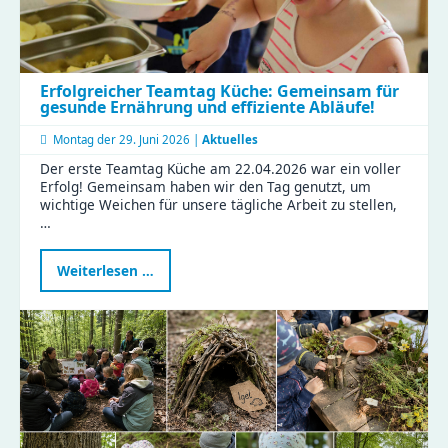
Erfolgreicher Teamtag Küche: Gemeinsam für
gesunde Ernährung und effiziente Abläufe!
Montag der
29. Juni 2026 |
Aktuelles
Der erste Teamtag Küche am 22.04.2026 war ein voller
Erfolg! Gemeinsam haben wir den Tag genutzt, um
wichtige Weichen für unsere tägliche Arbeit zu stellen,
…
Erfolgreicher
Weiterlesen …
Teamtag
Küche:
Gemeinsam
für
gesunde
Ernährung
und
effiziente
Abläufe!