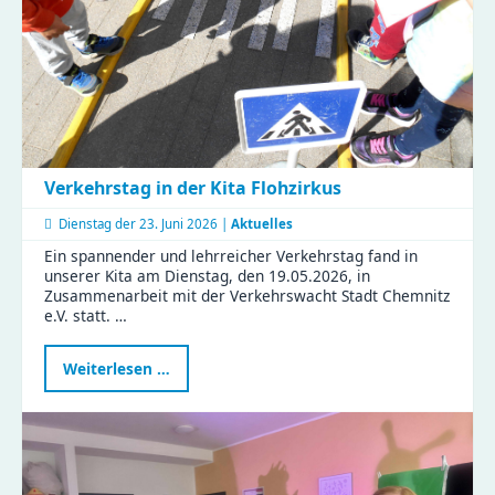
und
Bastelspaß
Verkehrstag in der Kita Flohzirkus
Dienstag der
23. Juni 2026 |
Aktuelles
Ein spannender und lehrreicher Verkehrstag fand in
unserer Kita am Dienstag, den 19.05.2026, in
Zusammenarbeit mit der Verkehrswacht Stadt Chemnitz
e.V. statt. …
Verkehrstag
Weiterlesen …
in
der
Kita
Flohzirkus