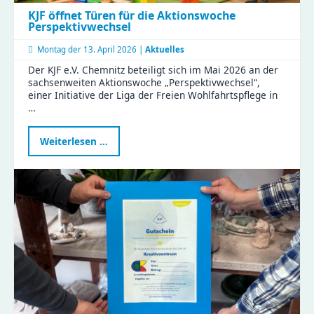
KJF öffnet Türen für die Aktionswoche
Perspektivwechsel
Montag der
13. April 2026 |
Aktuelles
Der KJF e.V. Chemnitz beteiligt sich im Mai 2026 an der
sachsenweiten Aktionswoche „Perspektivwechsel“,
einer Initiative der Liga der Freien Wohlfahrtspflege in
…
KJF
Weiterlesen …
öffnet
Türen
für
die
Aktionswoche
Perspektivwechsel