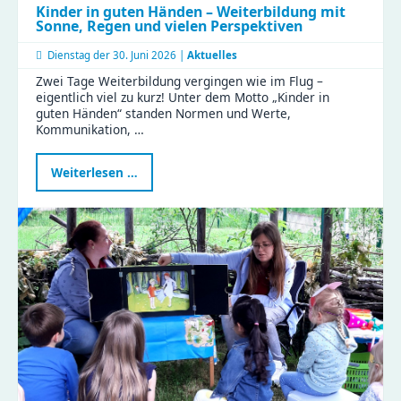
Kinder in guten Händen – Weiterbildung mit
Sonne, Regen und vielen Perspektiven
Dienstag der
30. Juni 2026 |
Aktuelles
Zwei Tage Weiterbildung vergingen wie im Flug –
eigentlich viel zu kurz! Unter dem Motto „Kinder in
guten Händen“ standen Normen und Werte,
Kommunikation, …
Kinder
Weiterlesen …
in
guten
Händen
–
Weiterbildung
mit
Sonne,
Regen
und
vielen
Perspektiven