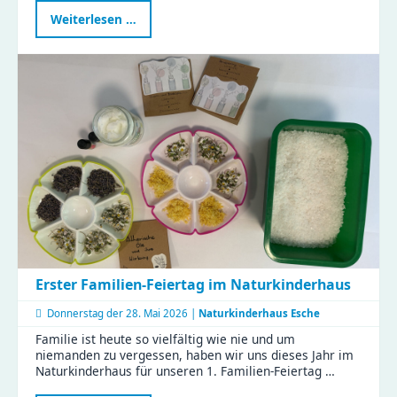
Neue
Weiterlesen …
Fortbildung
stärkt
Familienrat
in
Chemnitz
–
KJF-
Fachkräfte
starten
weiter
durch
Erster Familien-Feiertag im Naturkinderhaus
Donnerstag der
28. Mai 2026 |
Naturkinderhaus Esche
Familie ist heute so vielfältig wie nie und um
niemanden zu vergessen, haben wir uns dieses Jahr im
Naturkinderhaus für unseren 1. Familien-Feiertag …