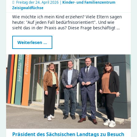
Freitag der
24. April 2026 |
Kinder- und Familienzentrum
Zeisigwaldfüchse
Wie möchte ich mein Kind erziehen? Viele Eltern sagen
heute: "Auf jeden Fall bedürfnisorientiert". Und wie
sieht das in der Praxis aus? Diese Frage beschäftigt …
Bedürfnisorientierte
Weiterlesen …
Erziehung:
Eltern
tauschten
Tipps
und
Erfahrungen
im
KiFaZ-
Workshop
aus
Präsident des Sächsischen Landtags zu Besuch