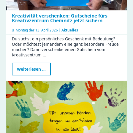
Kreativität verschenken: Gutscheine fürs
Kreativzentrum Chemnitz jetzt sichern
Montag der
13. April 2026 |
Aktuelles
Du suchst ein persönliches Geschenk mit Bedeutung?
Oder möchtest jemandem eine ganz besondere Freude
machen? Dann verschenke einen Gutschein vom
Kreativzentrum …
Kreativität
Weiterlesen …
verschenken:
Gutscheine
fürs
Kreativzentrum
Chemnitz
jetzt
sichern