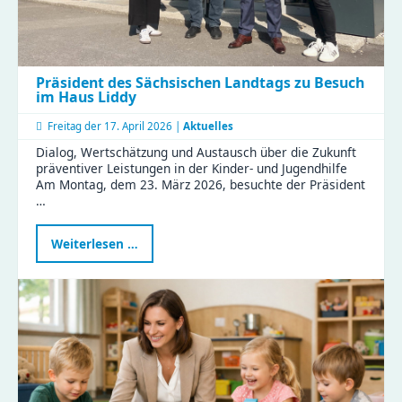
Präsident des Sächsischen Landtags zu Besuch
im Haus Liddy
Freitag der
17. April 2026 |
Aktuelles
Dialog, Wertschätzung und Austausch über die Zukunft
präventiver Leistungen in der Kinder- und Jugendhilfe
Am Montag, dem 23. März 2026, besuchte der Präsident
…
Präsident
Weiterlesen …
des
Sächsischen
Landtags
zu
Besuch
im
Haus
Liddy