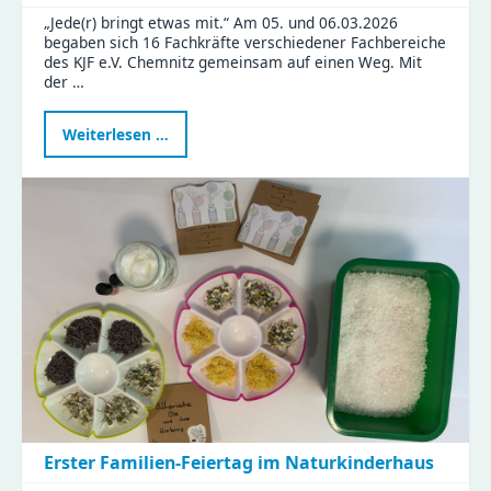
„Jede(r) bringt etwas mit.“ Am 05. und 06.03.2026
begaben sich 16 Fachkräfte verschiedener Fachbereiche
des KJF e.V. Chemnitz gemeinsam auf einen Weg. Mit
der …
Neue
Weiterlesen …
Fortbildung
stärkt
Familienrat
in
Chemnitz
–
KJF-
Fachkräfte
starten
weiter
durch
Erster Familien-Feiertag im Naturkinderhaus