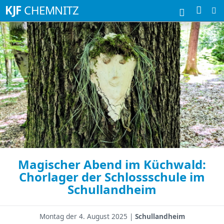
Suchbegriffe
KJF
CHEMNITZ
Magischer Abend im Küchwald:
Chorlager der Schlossschule im
Schullandheim
Montag der
4. August 2025 |
Schullandheim