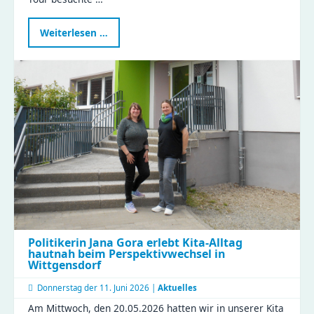
Landtagsabgeordnete
Weiterlesen …
Janina
Pfau
zu
Besuch
im
Compact
Politikerin Jana Gora erlebt Kita-Alltag
hautnah beim Perspektivwechsel in
Wittgensdorf
Donnerstag der
11. Juni 2026 |
Aktuelles
Am Mittwoch, den 20.05.2026 hatten wir in unserer Kita