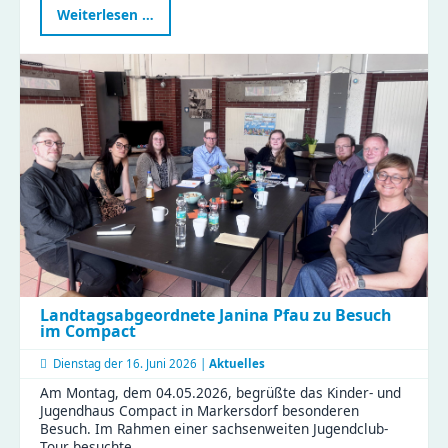
Neue
Weiterlesen …
Graffitiwand
am
EL
ZWO
eröffnet
–
Platz
für
eure
Streetart
Landtagsabgeordnete Janina Pfau zu Besuch
im Compact
Dienstag der
16. Juni 2026 |
Aktuelles
Am Montag, dem 04.05.2026, begrüßte das Kinder- und
Jugendhaus Compact in Markersdorf besonderen
Besuch. Im Rahmen einer sachsenweiten Jugendclub-
Tour besuchte …