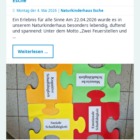
Esche
Montag der
4. Mai 2026 |
Naturkinderhaus Esche
Ein Erlebnis für alle Sinne Am 22.04.2026 wurde es in
unserem Naturkinderhaus besonders lebendig, duftend
und spannend: Unter dem Motto „Zwei Feuerstellen und
…
Gemeinsam
Weiterlesen …
kochen
im
Naturkinderhaus
Esche