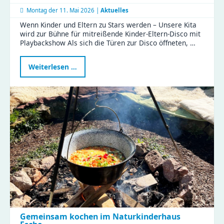
Montag der
11. Mai 2026 |
Aktuelles
Wenn Kinder und Eltern zu Stars werden – Unsere Kita
wird zur Bühne für mitreißende Kinder-Eltern-Disco mit
Playbackshow Als sich die Türen zur Disco öffneten, …
Gemeinsam
Weiterlesen …
im
Rampenlicht
–
ein
verbindender
Nachmittag
voller
Magie
Gemeinsam kochen im Naturkinderhaus