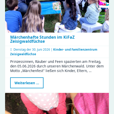
und
vielen
Perspektiven
Märchenhafte Stunden im KiFaZ
Zeisigwaldfüchse
Dienstag der
30. Juni 2026 |
Kinder- und Familienzentrum
Zeisigwaldfüchse
Prinzessinnen, Räuber und Feen spazierten am Freitag,
den 05.06.2026 durch unseren Märchenwald. Unter dem
Motto „Märchenfest“ ließen sich Kinder, Eltern, …
Märchenhafte
Weiterlesen …
Stunden
im
KiFaZ
Zeisigwaldfüchse