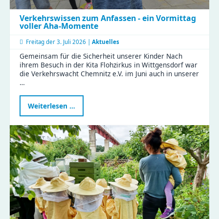
Verkehrswissen zum Anfassen - ein Vormittag
voller Aha-Momente
Freitag der
3. Juli 2026 |
Aktuelles
Gemeinsam für die Sicherheit unserer Kinder Nach
ihrem Besuch in der Kita Flohzirkus in Wittgensdorf war
die Verkehrswacht Chemnitz e.V. im Juni auch in unserer
…
Verkehrswissen
Weiterlesen …
zum
Anfassen
-
ein
Vormittag
voller
Aha-
Momente