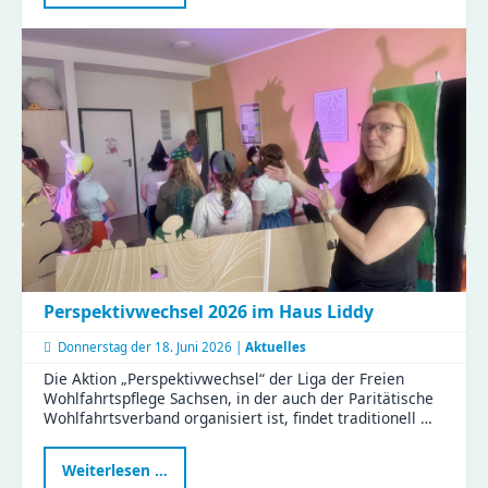
in
der
Kita
Flohzirkus
Perspektivwechsel 2026 im Haus Liddy
Donnerstag der
18. Juni 2026 |
Aktuelles
Die Aktion „Perspektivwechsel“ der Liga der Freien
Wohlfahrtspflege Sachsen, in der auch der Paritätische
Wohlfahrtsverband organisiert ist, findet traditionell …
Perspektivwechsel
Weiterlesen …