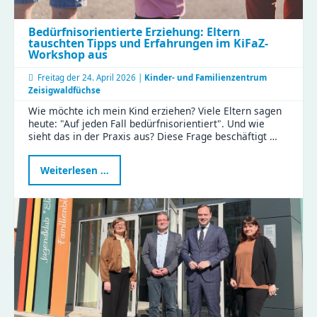
Bedürfnisorientierte Erziehung: Eltern
tauschten Tipps und Erfahrungen im KiFaZ-
Workshop aus
Freitag der
24. April 2026 |
Kinder- und Familienzentrum
Zeisigwaldfüchse
Wie möchte ich mein Kind erziehen? Viele Eltern sagen
heute: "Auf jeden Fall bedürfnisorientiert". Und wie
sieht das in der Praxis aus? Diese Frage beschäftigt …
Bedürfnisorientierte
Weiterlesen …
Erziehung:
Eltern
tauschten
Tipps
und
Erfahrungen
im
KiFaZ-
Workshop
aus