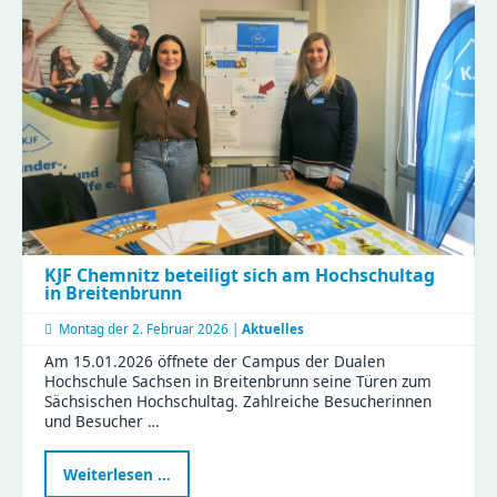
Medienbildung
im
Naturkinderhaus
Esche
KJF Chemnitz beteiligt sich am Hochschultag
in Breitenbrunn
Montag der
2. Februar 2026 |
Aktuelles
Am 15.01.2026 öffnete der Campus der Dualen
Hochschule Sachsen in Breitenbrunn seine Türen zum
Sächsischen Hochschultag. Zahlreiche Besucherinnen
und Besucher …
KJF
Weiterlesen …
Chemnitz