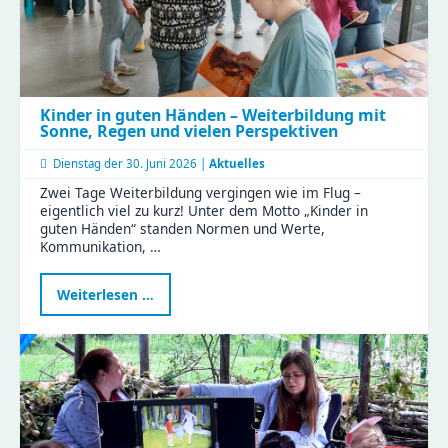
Kinder in guten Händen – Weiterbildung mit
Sonne, Regen und vielen Perspektiven
Dienstag der
30. Juni 2026 |
Aktuelles
Zwei Tage Weiterbildung vergingen wie im Flug –
eigentlich viel zu kurz! Unter dem Motto „Kinder in
guten Händen“ standen Normen und Werte,
Kommunikation, …
Kinder
Weiterlesen …
in
guten
Händen
–
Weiterbildung
mit
Sonne,
Regen