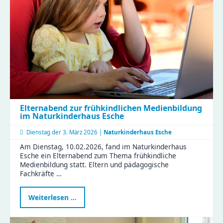
der
Zeisigwaldfüchse
gestalten
den
Friedenstag
Elternabend zur frühkindlichen Medienbildung
im Naturkinderhaus Esche
Dienstag der
3. März 2026 |
Naturkinderhaus Esche
Am Dienstag, 10.02.2026, fand im Naturkinderhaus
Esche ein Elternabend zum Thema frühkindliche
Medienbildung statt. Eltern und pädagogische
Fachkräfte …
Elternabend
Weiterlesen …
zur
frühkindlichen