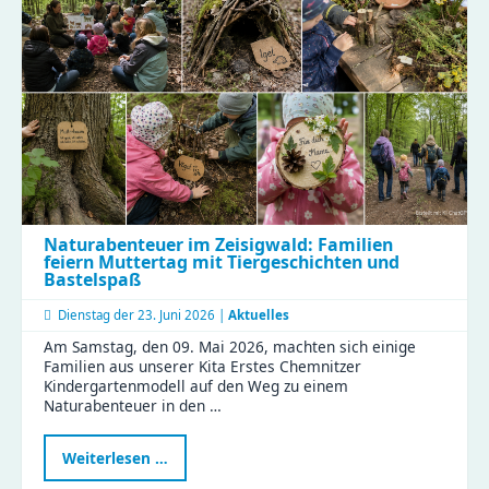
gesunde
Ernährung
und
effiziente
Abläufe!
Naturabenteuer im Zeisigwald: Familien
feiern Muttertag mit Tiergeschichten und
Bastelspaß
Dienstag der
23. Juni 2026 |
Aktuelles
Am Samstag, den 09. Mai 2026, machten sich einige
Familien aus unserer Kita Erstes Chemnitzer
Kindergartenmodell auf den Weg zu einem
Naturabenteuer in den …
Naturabenteuer
Weiterlesen …
im