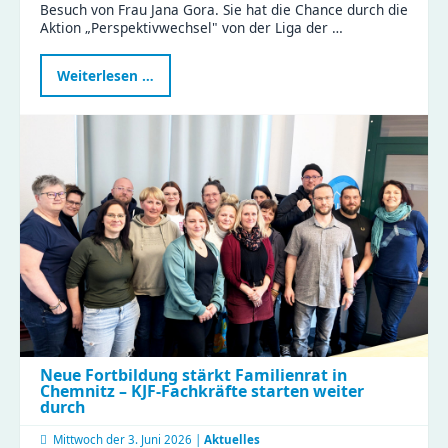
Besuch von Frau Jana Gora. Sie hat die Chance durch die
Aktion „Perspektivwechsel" von der Liga der …
Politikerin
Weiterlesen …
Jana
Gora
erlebt
Kita-
Alltag
hautnah
beim
Perspektivwechsel
in
Wittgensdorf
Neue Fortbildung stärkt Familienrat in
Chemnitz – KJF-Fachkräfte starten weiter
durch
Mittwoch der
3. Juni 2026 |
Aktuelles