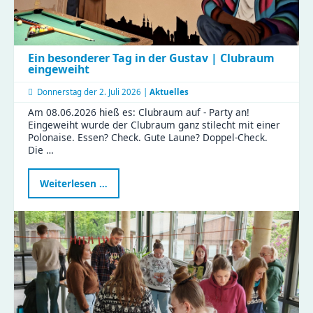
Ein besonderer Tag in der Gustav | Clubraum
eingeweiht
Donnerstag der
2. Juli 2026 |
Aktuelles
Am 08.06.2026 hieß es: Clubraum auf - Party an!
Eingeweiht wurde der Clubraum ganz stilecht mit einer
Polonaise. Essen? Check. Gute Laune? Doppel-Check.
Die …
Ein
Weiterlesen …
besonderer
Tag
in
der
Gustav
|
Clubraum
eingeweiht