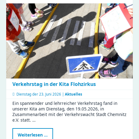
Zeisigwald:
Familien
feiern
Muttertag
mit
Tiergeschichten
und
Bastelspaß
Verkehrstag in der Kita Flohzirkus
Dienstag der
23. Juni 2026 |
Aktuelles
Ein spannender und lehrreicher Verkehrstag fand in
unserer Kita am Dienstag, den 19.05.2026, in
Zusammenarbeit mit der Verkehrswacht Stadt Chemnitz
e.V. statt. …
Verkehrstag
Weiterlesen …