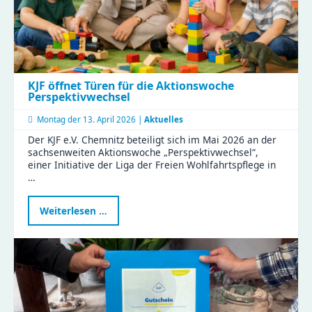
KJF öffnet Türen für die Aktionswoche
Perspektivwechsel
Montag der
13. April 2026 |
Aktuelles
Der KJF e.V. Chemnitz beteiligt sich im Mai 2026 an der
sachsenweiten Aktionswoche „Perspektivwechsel“,
einer Initiative der Liga der Freien Wohlfahrtspflege in
…
KJF
Weiterlesen …
öffnet
Türen
für
die
Aktionswoche
Perspektivwechsel