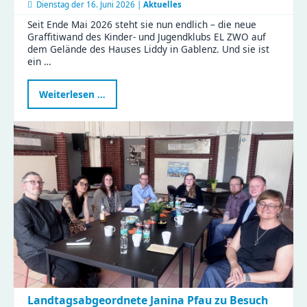
Dienstag der
16. Juni 2026 |
Aktuelles
Seit Ende Mai 2026 steht sie nun endlich – die neue
Graffitiwand des Kinder- und Jugendklubs EL ZWO auf
dem Gelände des Hauses Liddy in Gablenz. Und sie ist
ein …
Neue
Weiterlesen …
Graffitiwand
am
EL
ZWO
eröffnet
–
Platz
für
eure
Streetart
Landtagsabgeordnete Janina Pfau zu Besuch