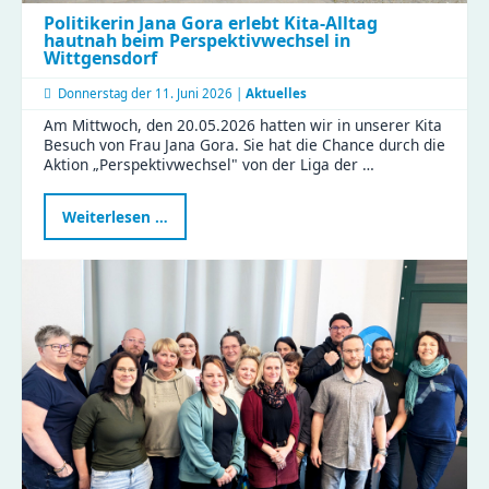
Politikerin Jana Gora erlebt Kita-Alltag
hautnah beim Perspektivwechsel in
Wittgensdorf
Donnerstag der
11. Juni 2026 |
Aktuelles
Am Mittwoch, den 20.05.2026 hatten wir in unserer Kita
Besuch von Frau Jana Gora. Sie hat die Chance durch die
Aktion „Perspektivwechsel" von der Liga der …
Politikerin
Weiterlesen …
Jana
Gora
erlebt
Kita-
Alltag
hautnah
beim
Perspektivwechsel
in
Wittgensdorf