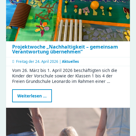
Projektwoche „Nachhaltigkeit – gemeinsam
Verantwortung übernehmen“
Freitag der
24. April 2026 |
Aktuelles
Vom 26. März bis 1. April 2026 beschäftigten sich die
Kinder der Vorschule sowie der Klassen 1 bis 4 der
Freien Grundschule Leonardo im Rahmen einer …
Projektwoche
Weiterlesen …
„Nachhaltigkeit
–
gemeinsam
Verantwortung
übernehmen“