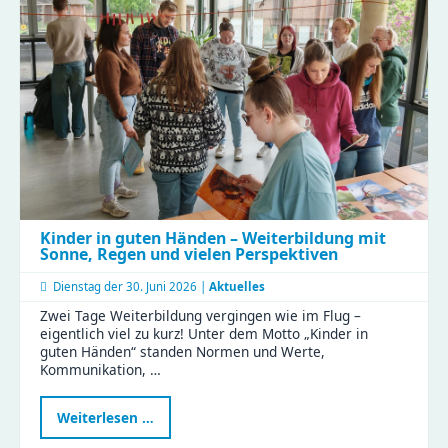
der
Gustav
|
Clubraum
eingeweiht
Kinder in guten Händen – Weiterbildung mit
Sonne, Regen und vielen Perspektiven
Dienstag der
30. Juni 2026 |
Aktuelles
Zwei Tage Weiterbildung vergingen wie im Flug –
eigentlich viel zu kurz! Unter dem Motto „Kinder in
guten Händen“ standen Normen und Werte,
Kommunikation, …
Kinder
Weiterlesen …
in