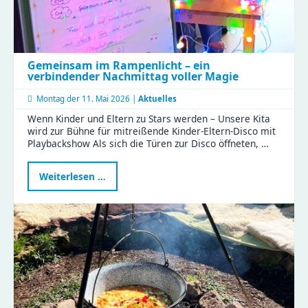
Gemeinsam im Rampenlicht – ein
verbindender Nachmittag voller Magie
Montag der
11. Mai 2026 |
Aktuelles
Wenn Kinder und Eltern zu Stars werden – Unsere Kita
wird zur Bühne für mitreißende Kinder-Eltern-Disco mit
Playbackshow Als sich die Türen zur Disco öffneten, …
Gemeinsam
Weiterlesen …
im
Rampenlicht
–
ein
verbindender
Nachmittag
voller
Magie