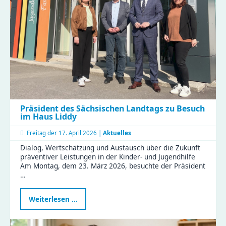
und
Erfahrungen
im
KiFaZ-
Workshop
aus
Präsident des Sächsischen Landtags zu Besuch
im Haus Liddy
Freitag der
17. April 2026 |
Aktuelles
Dialog, Wertschätzung und Austausch über die Zukunft
präventiver Leistungen in der Kinder- und Jugendhilfe
Am Montag, dem 23. März 2026, besuchte der Präsident
…
Präsident
Weiterlesen …
des
Sächsischen
Landtags