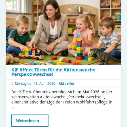
zu
Besuch
im
Haus
Liddy
KJF öffnet Türen für die Aktionswoche
Perspektivwechsel
Montag der
13. April 2026 |
Aktuelles
Der KJF e.V. Chemnitz beteiligt sich im Mai 2026 an der
sachsenweiten Aktionswoche „Perspektivwechsel“,
einer Initiative der Liga der Freien Wohlfahrtspflege in
…
KJF
Weiterlesen …
öffnet