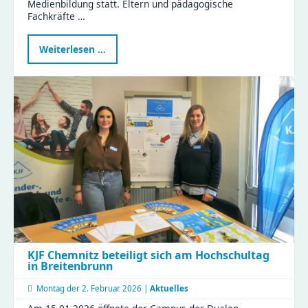
Medienbildung statt. Eltern und pädagogische
Fachkräfte …
Elternabend
Weiterlesen …
zur
frühkindlichen
Medienbildung
im
Naturkinderhaus
Esche
KJF Chemnitz beteiligt sich am Hochschultag
in Breitenbrunn
Montag der
2. Februar 2026 |
Aktuelles