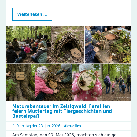
Erfolgreicher
Weiterlesen …
Teamtag
Küche:
Gemeinsam
für
gesunde
Ernährung
und
effiziente
Abläufe!
Naturabenteuer im Zeisigwald: Familien
feiern Muttertag mit Tiergeschichten und
Bastelspaß
Dienstag der
23. Juni 2026 |
Aktuelles
Am Samstag, den 09. Mai 2026, machten sich einige