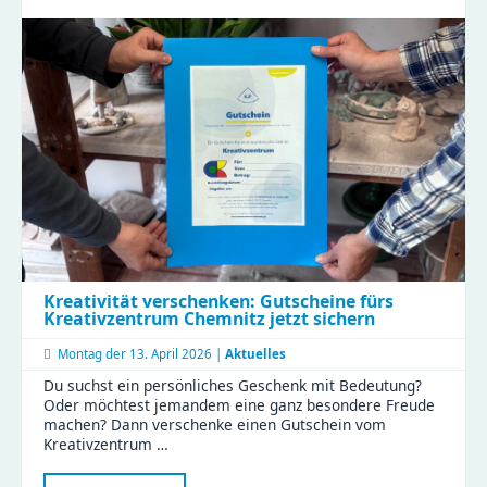
Türen
für
die
Aktionswoche
Perspektivwechsel
Kreativität verschenken: Gutscheine fürs
Kreativzentrum Chemnitz jetzt sichern
Montag der
13. April 2026 |
Aktuelles
Du suchst ein persönliches Geschenk mit Bedeutung?
Oder möchtest jemandem eine ganz besondere Freude
machen? Dann verschenke einen Gutschein vom
Kreativzentrum …