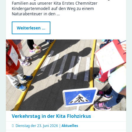
Familien aus unserer Kita Erstes Chemnitzer
Kindergartenmodell auf den Weg zu einem
Naturabenteuer in den …
Naturabenteuer
Weiterlesen …
im
Zeisigwald:
Familien
feiern
Muttertag
mit
Tiergeschichten
und
Bastelspaß
Verkehrstag in der Kita Flohzirkus
Dienstag der
23. Juni 2026 |
Aktuelles