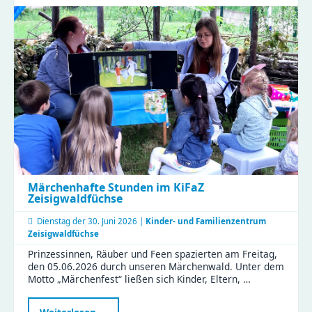
guten
Händen
–
Weiterbildung
mit
Sonne,
Regen
und
vielen
Perspektiven
Märchenhafte Stunden im KiFaZ
Zeisigwaldfüchse
Dienstag der
30. Juni 2026 |
Kinder- und Familienzentrum
Zeisigwaldfüchse
Prinzessinnen, Räuber und Feen spazierten am Freitag,
den 05.06.2026 durch unseren Märchenwald. Unter dem
Motto „Märchenfest“ ließen sich Kinder, Eltern, …
Märchenhafte