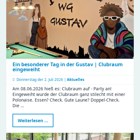
Ein besonderer Tag in der Gustav | Clubraum
eingeweiht
Donnerstag der
2. Juli 2026 |
Aktuelles
Am 08.06.2026 hieß es: Clubraum auf - Party an!
Eingeweiht wurde der Clubraum ganz stilecht mit einer
Polonaise. Essen? Check. Gute Laune? Doppel-Check.
Die …
Ein
Weiterlesen …
besonderer
Tag
in