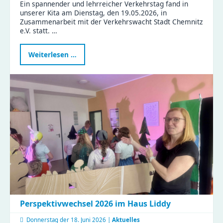
Ein spannender und lehrreicher Verkehrstag fand in
unserer Kita am Dienstag, den 19.05.2026, in
Zusammenarbeit mit der Verkehrswacht Stadt Chemnitz
e.V. statt. …
Verkehrstag
Weiterlesen …
in
der
Kita
Flohzirkus
Perspektivwechsel 2026 im Haus Liddy
Donnerstag der
18. Juni 2026 |
Aktuelles