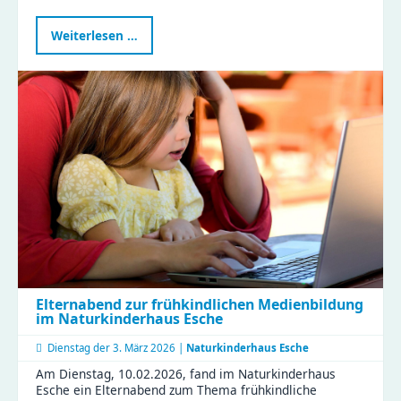
Frieden
Weiterlesen …
ist
Liebhaben
–
Kinder
der
Zeisigwaldfüchse
gestalten
den
Friedenstag
Elternabend zur frühkindlichen Medienbildung
im Naturkinderhaus Esche
Dienstag der
3. März 2026 |
Naturkinderhaus Esche
Am Dienstag, 10.02.2026, fand im Naturkinderhaus
Esche ein Elternabend zum Thema frühkindliche