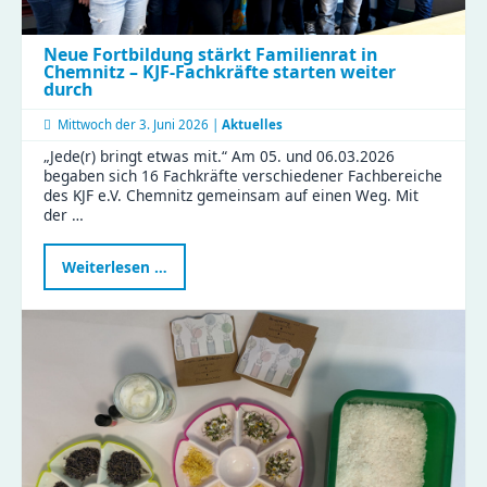
Neue Fortbildung stärkt Familienrat in
Chemnitz – KJF-Fachkräfte starten weiter
durch
Mittwoch der
3. Juni 2026 |
Aktuelles
„Jede(r) bringt etwas mit.“ Am 05. und 06.03.2026
begaben sich 16 Fachkräfte verschiedener Fachbereiche
des KJF e.V. Chemnitz gemeinsam auf einen Weg. Mit
der …
Neue
Weiterlesen …
Fortbildung
stärkt
Familienrat
in
Chemnitz
–
KJF-
Fachkräfte
starten
weiter
durch