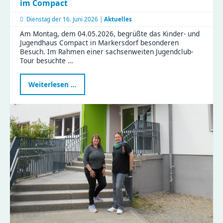
im Compact
Dienstag der
16. Juni 2026 |
Aktuelles
Am Montag, dem 04.05.2026, begrüßte das Kinder- und
Jugendhaus Compact in Markersdorf besonderen
Besuch. Im Rahmen einer sachsenweiten Jugendclub-
Tour besuchte …
Landtagsabgeordnete
Weiterlesen …
Janina
Pfau
zu
Besuch
im
Compact