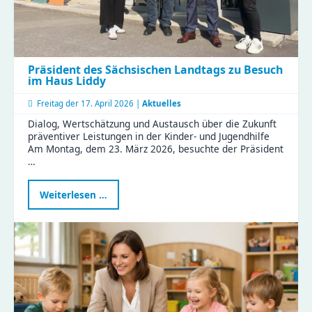
Präsident des Sächsischen Landtags zu Besuch
im Haus Liddy
Freitag der
17. April 2026 |
Aktuelles
Dialog, Wertschätzung und Austausch über die Zukunft
präventiver Leistungen in der Kinder- und Jugendhilfe
Am Montag, dem 23. März 2026, besuchte der Präsident
…
Präsident
Weiterlesen …
des
Sächsischen
Landtags
zu
Besuch
im
Haus
Liddy