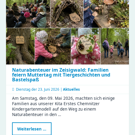
für
gesunde
Ernährung
und
effiziente
Abläufe!
Naturabenteuer im Zeisigwald: Familien
feiern Muttertag mit Tiergeschichten und
Bastelspaß
Dienstag der
23. Juni 2026 |
Aktuelles
Am Samstag, den 09. Mai 2026, machten sich einige
Familien aus unserer Kita Erstes Chemnitzer
Kindergartenmodell auf den Weg zu einem
Naturabenteuer in den …
Naturabenteuer
Weiterlesen …
im