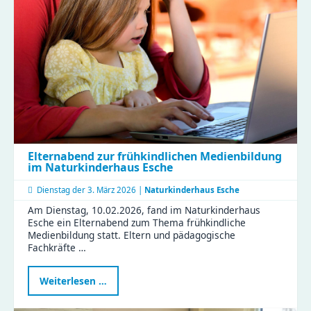
der
Zeisigwaldfüchse
gestalten
den
Friedenstag
Elternabend zur frühkindlichen Medienbildung
im Naturkinderhaus Esche
Dienstag der
3. März 2026 |
Naturkinderhaus Esche
Am Dienstag, 10.02.2026, fand im Naturkinderhaus
Esche ein Elternabend zum Thema frühkindliche
Medienbildung statt. Eltern und pädagogische
Fachkräfte …
Elternabend
Weiterlesen …
zur
frühkindlichen