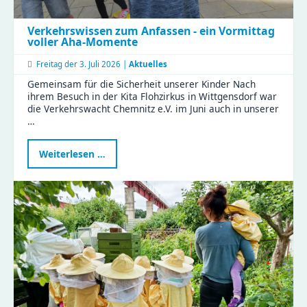
Verkehrswissen zum Anfassen - ein Vormittag
voller Aha-Momente
Freitag der
3. Juli 2026 |
Aktuelles
Gemeinsam für die Sicherheit unserer Kinder Nach
ihrem Besuch in der Kita Flohzirkus in Wittgensdorf war
die Verkehrswacht Chemnitz e.V. im Juni auch in unserer
…
Verkehrswissen
Weiterlesen …
zum
Anfassen
-
ein
Vormittag
voller
Aha-
Momente