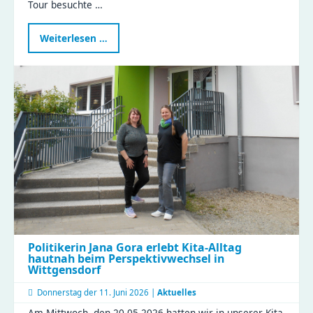
Tour besuchte …
Landtagsabgeordnete
Weiterlesen …
Janina
Pfau
zu
Besuch
im
Compact
Politikerin Jana Gora erlebt Kita-Alltag
hautnah beim Perspektivwechsel in
Wittgensdorf
Donnerstag der
11. Juni 2026 |
Aktuelles
Am Mittwoch, den 20.05.2026 hatten wir in unserer Kita