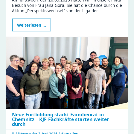
Besuch von Frau Jana Gora. Sie hat die Chance durch die
Aktion „Perspektivwechsel" von der Liga der …
Politikerin
Weiterlesen …
Jana
Gora
erlebt
Kita-
Alltag
hautnah
beim
Perspektivwechsel
in
Wittgensdorf
Neue Fortbildung stärkt Familienrat in
Chemnitz – KJF-Fachkräfte starten weiter
durch
Mittwoch der
3. Juni 2026 |
Aktuelles