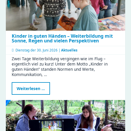
Kinder in guten Händen – Weiterbildung mit
Sonne, Regen und vielen Perspektiven
Dienstag der
30. Juni 2026 |
Aktuelles
Zwei Tage Weiterbildung vergingen wie im Flug –
eigentlich viel zu kurz! Unter dem Motto „Kinder in
guten Händen“ standen Normen und Werte,
Kommunikation, …
Kinder
Weiterlesen …
in
guten
Händen
–
Weiterbildung
mit
Sonne,
Regen