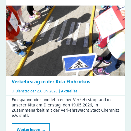
Zeisigwald:
Familien
feiern
Muttertag
mit
Tiergeschichten
und
Bastelspaß
Verkehrstag in der Kita Flohzirkus
Dienstag der
23. Juni 2026 |
Aktuelles
Ein spannender und lehrreicher Verkehrstag fand in
unserer Kita am Dienstag, den 19.05.2026, in
Zusammenarbeit mit der Verkehrswacht Stadt Chemnitz
e.V. statt. …
Verkehrstag
Weiterlesen …