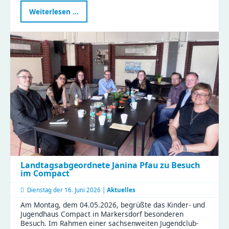
Neue
Weiterlesen …
Graffitiwand
am
EL
ZWO
eröffnet
–
Platz
für
eure
Streetart
Landtagsabgeordnete Janina Pfau zu Besuch
im Compact
Dienstag der
16. Juni 2026 |
Aktuelles
Am Montag, dem 04.05.2026, begrüßte das Kinder- und
Jugendhaus Compact in Markersdorf besonderen
Besuch. Im Rahmen einer sachsenweiten Jugendclub-