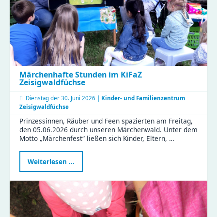
und
vielen
Perspektiven
Märchenhafte Stunden im KiFaZ
Zeisigwaldfüchse
Dienstag der
30. Juni 2026 |
Kinder- und Familienzentrum
Zeisigwaldfüchse
Prinzessinnen, Räuber und Feen spazierten am Freitag,
den 05.06.2026 durch unseren Märchenwald. Unter dem
Motto „Märchenfest“ ließen sich Kinder, Eltern, …
Märchenhafte
Weiterlesen …
Stunden
im
KiFaZ
Zeisigwaldfüchse