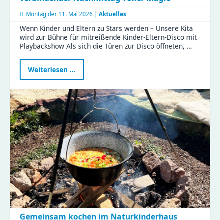
Montag der
11. Mai 2026 |
Aktuelles
Wenn Kinder und Eltern zu Stars werden – Unsere Kita
wird zur Bühne für mitreißende Kinder-Eltern-Disco mit
Playbackshow Als sich die Türen zur Disco öffneten, …
Gemeinsam
Weiterlesen …
im
Rampenlicht
–
ein
verbindender
Nachmittag
voller
Magie
Gemeinsam kochen im Naturkinderhaus