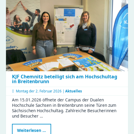
Medienbildung
im
Naturkinderhaus
Esche
KJF Chemnitz beteiligt sich am Hochschultag
in Breitenbrunn
Montag der
2. Februar 2026 |
Aktuelles
Am 15.01.2026 öffnete der Campus der Dualen
Hochschule Sachsen in Breitenbrunn seine Türen zum
Sächsischen Hochschultag. Zahlreiche Besucherinnen
und Besucher …
KJF
Weiterlesen …