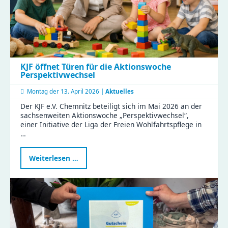
KJF öffnet Türen für die Aktionswoche
Perspektivwechsel
Montag der
13. April 2026 |
Aktuelles
Der KJF e.V. Chemnitz beteiligt sich im Mai 2026 an der
sachsenweiten Aktionswoche „Perspektivwechsel“,
einer Initiative der Liga der Freien Wohlfahrtspflege in
…
KJF
Weiterlesen …
öffnet
Türen
für
die
Aktionswoche
Perspektivwechsel