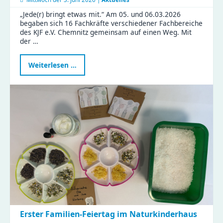
„Jede(r) bringt etwas mit.“ Am 05. und 06.03.2026
begaben sich 16 Fachkräfte verschiedener Fachbereiche
des KJF e.V. Chemnitz gemeinsam auf einen Weg. Mit
der …
Neue
Weiterlesen …
Fortbildung
stärkt
Familienrat
in
Chemnitz
–
KJF-
Fachkräfte
starten
weiter
durch
Erster Familien-Feiertag im Naturkinderhaus