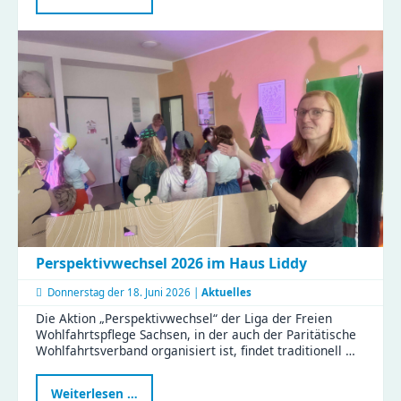
in
der
Kita
Flohzirkus
Perspektivwechsel 2026 im Haus Liddy
Donnerstag der
18. Juni 2026 |
Aktuelles
Die Aktion „Perspektivwechsel“ der Liga der Freien
Wohlfahrtspflege Sachsen, in der auch der Paritätische
Wohlfahrtsverband organisiert ist, findet traditionell …
Perspektivwechsel
Weiterlesen …