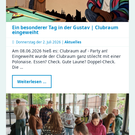
Ein besonderer Tag in der Gustav | Clubraum
eingeweiht
Donnerstag der
2. Juli 2026 |
Aktuelles
Am 08.06.2026 hieß es: Clubraum auf - Party an!
Eingeweiht wurde der Clubraum ganz stilecht mit einer
Polonaise. Essen? Check. Gute Laune? Doppel-Check.
Die …
Ein
Weiterlesen …
besonderer
Tag
in
der
Gustav
|
Clubraum
eingeweiht