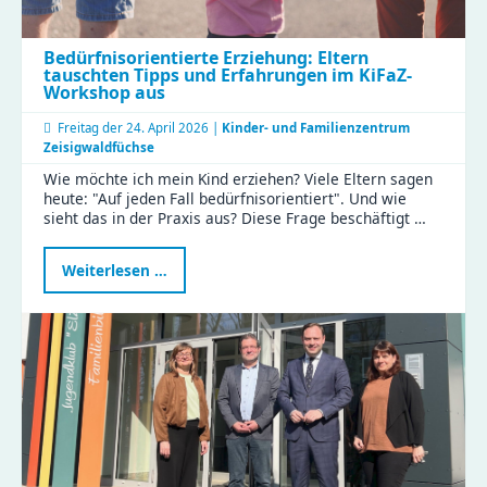
Bedürfnisorientierte Erziehung: Eltern
tauschten Tipps und Erfahrungen im KiFaZ-
Workshop aus
Freitag der
24. April 2026 |
Kinder- und Familienzentrum
Zeisigwaldfüchse
Wie möchte ich mein Kind erziehen? Viele Eltern sagen
heute: "Auf jeden Fall bedürfnisorientiert". Und wie
sieht das in der Praxis aus? Diese Frage beschäftigt …
Bedürfnisorientierte
Weiterlesen …
Erziehung:
Eltern
tauschten
Tipps
und
Erfahrungen
im
KiFaZ-
Workshop
aus