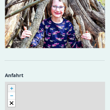
Anfahrt
+
−