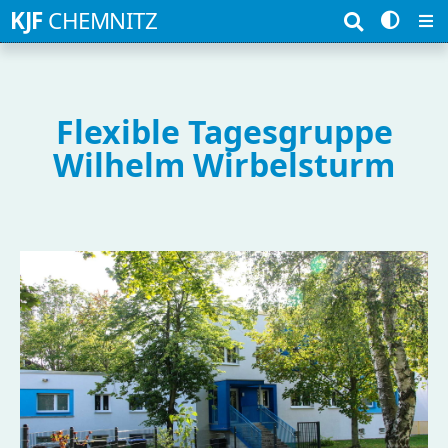
Suchbegriffe
KJF
CHEMNITZ
Flexible Tagesgruppe
Wilhelm Wirbelsturm