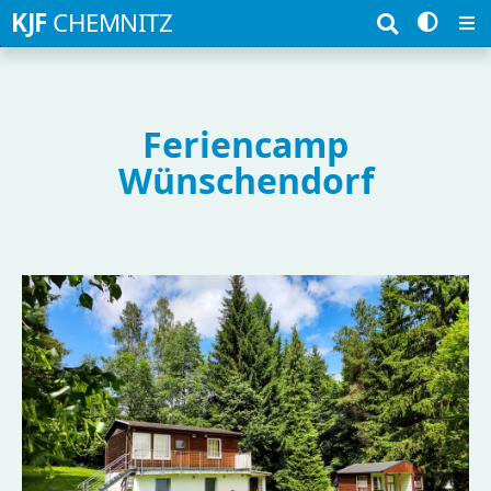
Suchbegriffe
KJF
CHEMNITZ
Feriencamp
Wünschendorf