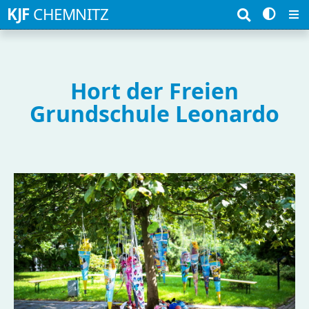
Suchbegriffe
KJF
CHEMNITZ
Hort der Freien
Grundschule Leonardo