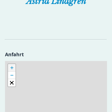
Astrid Lindgren
Anfahrt
+
−