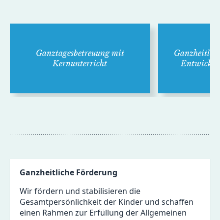
Ganz­tages­betreuung mit
Ganz­heitlic
Kern­unterricht
Ent­wick­lu
Ganzheitliche Förderung
Wir fördern und stabilisieren die
Gesamtpersönlichkeit der Kinder und schaffen
einen Rahmen zur Erfüllung der Allgemeinen